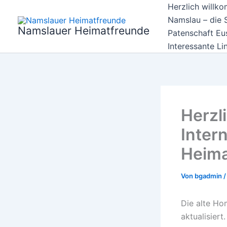
Zum
Herzlich willk
Inhalt
Namslau – die S
Namslauer Heimatfreunde
springen
Patenschaft Eu
Interessante Li
Herzl
Inter
Heima
Von
bgadmin
Die alte Ho
aktualisier