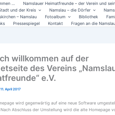
ommen …
Namslauer Heimatfreunde – der Verein und sein
tadt und der Kreis
Namslau – die Dörfer
Namsl
skirchen – Namslau
Fotoalbum
Bibliothek
Fami
nks
Pressespiegel
Kontakt
Fragen an die Namsla
ich willkommen auf der
netseite des Vereins „Namsla
tfreunde“ e.V.
/
11. April 2017
mepage wird gegenwärtig auf eine neue Software umgestel
t. Nach Abschluss der Umstellung wird die alte Homepage 