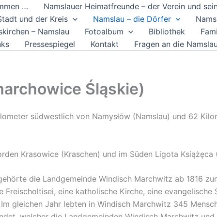
ommen …
Namslauer Heimatfreunde – der Verein und sein
tadt und der Kreis
Namslau – die Dörfer
Namsl
skirchen – Namslau
Fotoalbum
Bibliothek
Fami
nks
Pressespiegel
Kontakt
Fragen an die Namsla
archowice Śląskie)
ilometer südwestlich von Namysłów (Namslau) und 62 Kilom
den Krasowice (Kraschen) und im Süden Ligota Książęca (F
 gehörte die Landgemeinde Windisch Marchwitz ab 1816 zu
 Freischoltisei, eine katholische Kirche, eine evangelische
. Im gleichen Jahr lebten in Windisch Marchwitz 345 Mensch
det, welcher die Landgemeinden Windisch Marchwitz und d