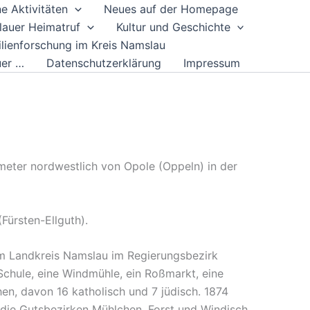
e Aktivitäten
Neues auf der Homepage
auer Heimatruf
Kultur und Geschichte
lienforschung im Kreis Namslau
uer …
Datenschutzerklärung
Impressum
eter nordwestlich von Opole (Oppeln) in der
ürsten-Ellguth).
m Landkreis Namslau im Regierungsbezirk
 Schule, eine Windmühle, ein Roßmarkt, eine
en, davon 16 katholisch und 7 jüdisch. 1874
ie Gutsbezirken Mühlchen, Forst und Windisch