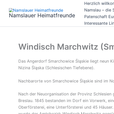
Zum
Herzlich willk
Inhalt
Namslau – die S
Namslauer Heimatfreunde
springen
Patenschaft Eu
Interessante Li
Windisch Marchwitz (Sm
Das Angerdorf Smarchowice Śląskie liegt neun K
Nizina Śląska (Schlesischen Tiefebene).
Nachbarorte von Smarchowice Śląskie sind im Nor
Nach der Neuorganisation der Provinz Schlesien
Breslau. 1845 bestanden im Dorf ein Vorwerk, eine
Oberförsterei, eine Unterförsterei und 45 Häuser
wurde der Amtsbezirk Windisch Marchwitz gegrün