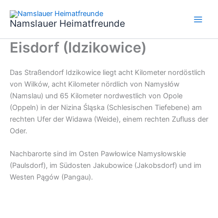
Zum
Inhalt
Namslauer Heimatfreunde
springen
Eisdorf (Idzikowice)
Das Straßendorf Idzikowice liegt acht Kilometer nordöstlich
von Wilków, acht Kilometer nördlich von Namysłów
(Namslau) und 65 Kilometer nordwestlich von Opole
(Oppeln) in der Nizina Śląska (Schlesischen Tiefebene) am
rechten Ufer der Widawa (Weide), einem rechten Zufluss der
Oder.
Nachbarorte sind im Osten Pawłowice Namysłowskie
(Paulsdorf), im Südosten Jakubowice (Jakobsdorf) und im
Westen Pągów (Pangau).