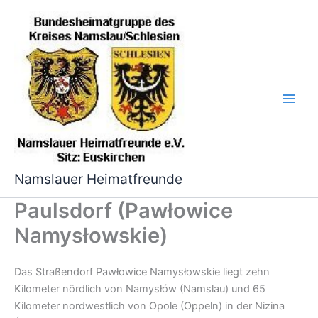
Zum
Inhalt
springen
Namslauer Heimatfreunde
Paulsdorf (Pawłowice
Namysłowskie)
Das Straßendorf Pawłowice Namysłowskie liegt zehn
Kilometer nördlich von Namysłów (Namslau) und 65
Kilometer nordwestlich von Opole (Oppeln) in der Nizina