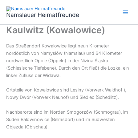
Zum
Inhalt
Namslauer Heimatfreunde
springen
Kaulwitz (Kowalowice)
Das Straßendorf Kowalowice liegt neun Kilometer
nordöstlich von Namysłów (Namslau) und 64 Kilometer
nordwestlich Opole (Oppeln) in der Nizina Śląska
(Schlesische Tiefebene). Durch den Ort fließt die Łozka, ein
linker Zufluss der Widawa.
Ortsteile von Kowalowice sind Lesiny (Vorwerk Waldhof ),
Nowy Dwór (Vorwerk Neuhof) und Siedlec (Schedlitz).
Nachbarorte sind im Norden Smogorzów (Schmograu), im
Süden Baldwinowice (Belmsdorf) und im Südwesten
Objazda (Obischau).