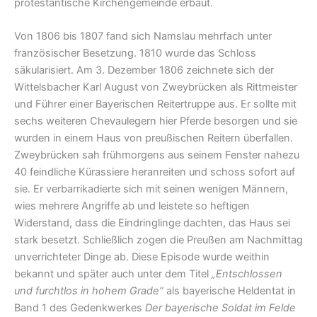
protestantische Kirchengemeinde erbaut.
Von 1806 bis 1807 fand sich Namslau mehrfach unter
französischer Besetzung. 1810 wurde das Schloss
säkularisiert. Am 3. Dezember 1806 zeichnete sich der
Wittelsbacher Karl August von Zweybrücken als Rittmeister
und Führer einer Bayerischen Reitertruppe aus. Er sollte mit
sechs weiteren Chevaulegern hier Pferde besorgen und sie
wurden in einem Haus von preußischen Reitern überfallen.
Zweybrücken sah frühmorgens aus seinem Fenster nahezu
40 feindliche Kürassiere heranreiten und schoss sofort auf
sie. Er verbarrikadierte sich mit seinen wenigen Männern,
wies mehrere Angriffe ab und leistete so heftigen
Widerstand, dass die Eindringlinge dachten, das Haus sei
stark besetzt. Schließlich zogen die Preußen am Nachmittag
unverrichteter Dinge ab. Diese Episode wurde weithin
bekannt und später auch unter dem Titel
„Entschlossen
und furchtlos in hohem Grade“
als bayerische Heldentat in
Band 1 des Gedenkwerkes
Der bayerische Soldat im Felde